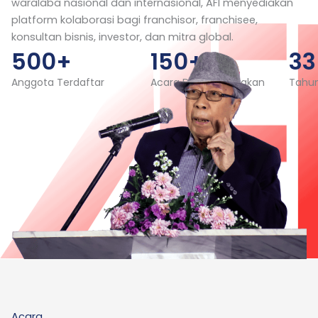
waralaba nasional dan internasional, AFI menyediakan
platform kolaborasi bagi franchisor, franchisee,
konsultan bisnis, investor, dan mitra global.
500
+
150
+
33
Anggota Terdaftar
Acara Diselenggarakan
Tahu
Acara