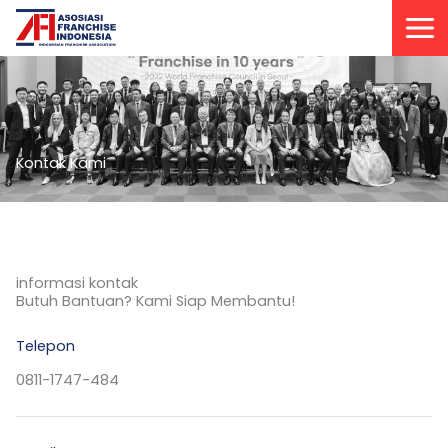
Lewati
ke
konten
Kontak Kami
informasi kontak
Butuh Bantuan? Kami Siap Membantu!
Telepon
0811-1747-484